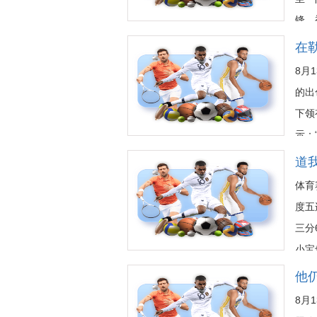
锋，
俱乐部梯队（U18...
【更多...】
在
2026-08-09
8月
的出
下领
示：
要迎来第三个赛季了。” “望望马刺作念了什么
道
2026-08-09
体育
度五
三分
小宝
命新高的推崇：“我可爱这种嗅...
【更多...】
他
2026-08-09
8月