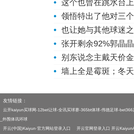
这个也曾在跳水台上
领悟特出了他对三个
也让她与其他球迷之
片
张开剩余92%郭晶
别东说念主戴天价金
墙上全是霉斑；冬天
友情链接：
云开kaiyun买球网-12bet让球-全讯买球赛-365bt体球-伟德足球-bet
_外围体讯环球
开云(中国)Kaiyun·官方网站登录入口
开云官网登录入口 开云Kaiyun