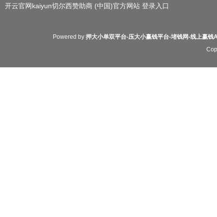
开云官网kaiyun切尔西赞助商 (中国)官方网站 登录入口
Powered by
押大小单双平台-压大小赢钱平台-堵钱网-线上赢钱AP
Cop