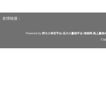
友情链接：
Powered by
押大小单双平台-压大小赢钱平台-堵钱网-线上赢钱AP
Cop