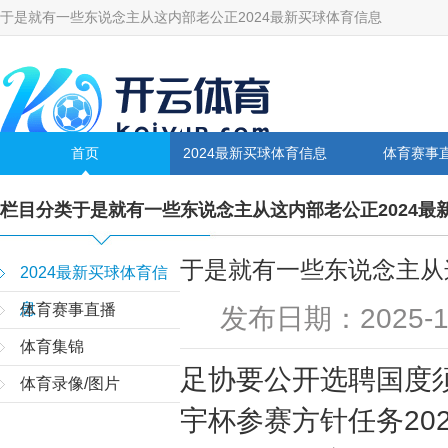
于是就有一些东说念主从这内部老公正2024最新买球体育信息
首页
2024最新买球体育信息
体育赛事
栏目分类
于是就有一些东说念主从这内部老公正2024最
于是就有一些东说念主从
2024最新买球体育信
你的位置：
押大小单双平台-压大小
息
体育赛事直播
发布日期：2025-1
体育集锦
足协要公开选聘国度须
体育录像/图片
宇杯参赛方针任务20