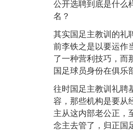
公开选聘到底是什么
名？
其实国足主教训的礼
前李铁之是以要运作
了一种营利技巧，而
国足球员身份在俱乐
往时国足主教训礼聘
容，那些机构是要从
主从这内部老公正，
念主去管了，归正国