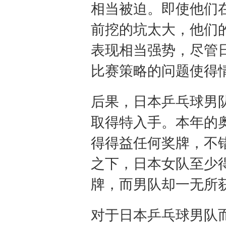
相当被迫。即使他们
前挖的坑太大，他们
表现相当强势，尽管
比赛策略的问题使得
后果，日本乒乓球男
取得特入手。本年的
得得益任何奖牌，不
之下，日本女队至少
牌，而男队却一无所
对于日本乒乓球男队