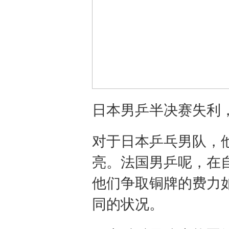
日本男乒半决赛失利
对于日本乒乓男队，
亮。法国男乒呢，在
他们争取铜牌的费力
同的状况。