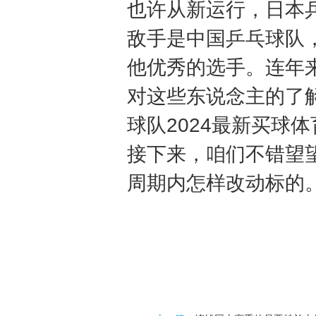
也许从新运行，日本
敌手是中国乒乓球队
他优秀的选手。连年
对这些东说念主的了
球队2024最新买球
接下来，咱们不错望
周期内怎样改动标的