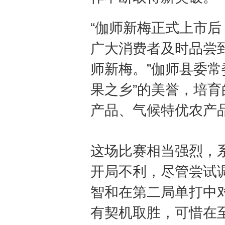
“伽师新梅正式上市
广大消费者及时品尝
师新梅。”伽师县委常
果之乡”的美誉，培
产品、气候特优农产品
这场比赛相当强烈，
开局不利，尽管尝试调
智和在第二局单打中
有契机取胜，可惜在