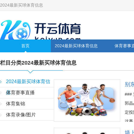
2024最新买球体育信息
首页
2024最新买球体育信息
体育赛事
栏目分类
2024最新买球体育信息
2024最新买球体育信
别
你的位置：
押大小单双平台-压大小
息
体育赛事直播
##
郭晶
体育集锦
定投
体育录像/图片
这事
这样大大方方站在那，简略在说：“我凭智商.
墙