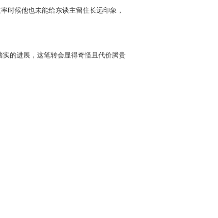
效率时候他也未能给东谈主留住长远印象，
踏实的进展，这笔转会显得奇怪且代价腾贵