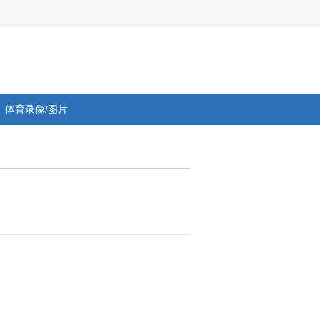
体育录像/图片
赢钱软件-戒赌网-云开kaiyun入口站
>
体育集锦
>