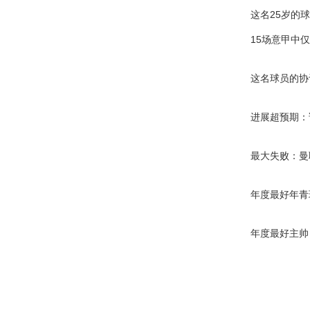
这名25岁的
15场意甲中
这名球员的协
进展超预期：
最大失败：曼
年度最好年青
年度最好主帅