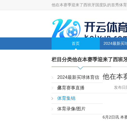
他在本赛季迎来了西班牙国度队的首秀体育
首页
2024最新
栏目分类
他在本赛季迎来了西班
他在本
2024最新买球体育信
息
发布日期
体育赛事直播
体育集锦
体育录像/图片
6月2日讯 