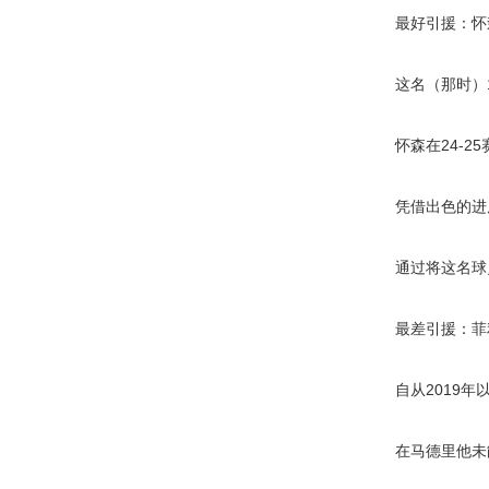
最好引援：怀
这名（那时）
怀森在24-
凭借出色的进
通过将这名球
最差引援：菲
自从2019
在马德里他未