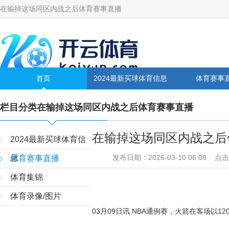
在输掉这场同区内战之后体育赛事直播
首页
2024最新买球体育信息
体育赛事
栏目分类
在输掉这场同区内战之后体育赛事直播
在输掉这场同区内战之后
2024最新买球体育信
你的位置：
押大小单双平
息
发布日期：2026-03-10 06:08 点
体育赛事直播
体育集锦
体育录像/图片
03月09日讯 NBA通例赛，火箭在客场以12