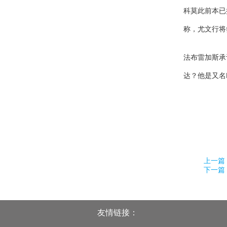
科莫此前本已
称，尤文行将
法布雷加斯承
达？他是又名
上一篇
下一篇
友情链接：