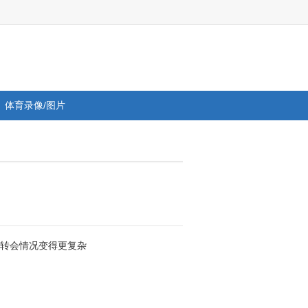
体育录像/图片
件-戒赌网-云开kaiyun入口站
>
体育赛事直播
>