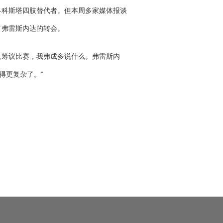
-科斯塔四肢替代者。但本周多家媒体报谈
了弗雷斯内达的转会。
只筹议比赛，我弗成多说什么。弗雷斯内
得更复杂了。”