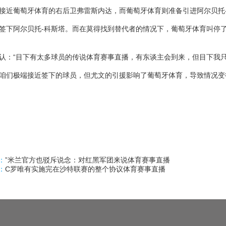
接近葡萄牙体育的右后卫弗雷斯内达，而葡萄牙体育则准备引进阿尔贝托
签下阿尔贝托-科斯塔。而在莫得找到替代者的情况下，葡萄牙体育叫停
认：“目下有太多球员的传说体育赛事直播，有东谈主会到来，但目下我
咱们极端接近签下的球员，但尤文的引援影响了葡萄牙体育，导致情况变
：
”米兰官方也驳斥说念：对红黑军团来说体育赛事直播
：
C罗唯有实施完在沙特联赛的整个协议体育赛事直播