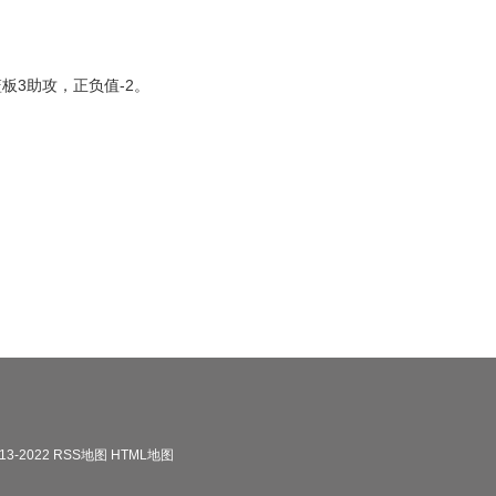
板3助攻，正负值-2。
13-2022
RSS地图
HTML地图