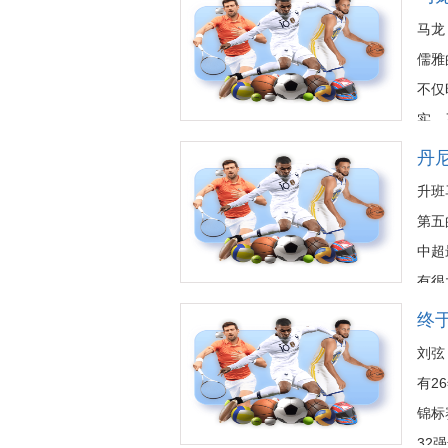
2026-08-08
马龙
儒雅
不仅
实，
管并非歌星或演员，但他一走出机场，就被粉
丹
2026-08-08
升班
第五
中超
有很
来越纯熟，球队正走在一条正确的谈路上。 2.
终
2026-08-07
刘弦
有2
锦标
32