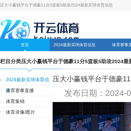
压大小赢钱平台于德豪11分5篮板5助攻2024最新买球体育信息
首页
2024最新买球体育信息
体育赛事
栏目分类
压大小赢钱平台于德豪11分5篮板5助攻2024
压大小赢钱平台于德豪11
2024最新买球体育信
你的位置：
押大小单双平台-压大小
息
体育赛事直播
发布日期：2024-0
体育集锦
体育录像/图片