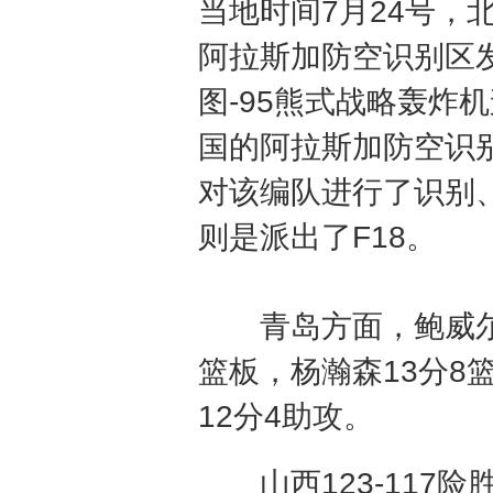
当地时间7月24号，
阿拉斯加防空识别区
图-95熊式战略轰炸
国的阿拉斯加防空识
对该编队进行了识别、
则是派出了F18。
青岛方面，鲍威尔空砍
篮板，杨瀚森13分8
12分4助攻。
山西123-117险