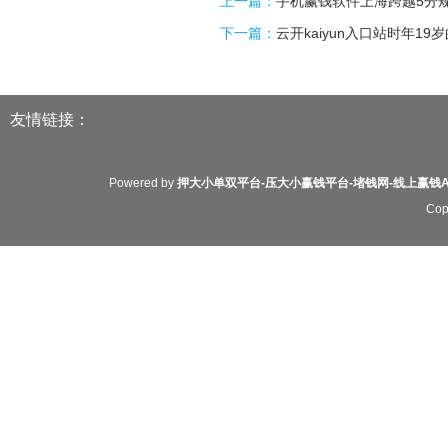
上一篇：
手机赢钱软件上海跨越5分规
下一篇：
云开kaiyun入口站时年1
友情链接：
Powered by
押大小单双平台-压大小赢钱平台-堵钱网-线上赢钱AP
Cop