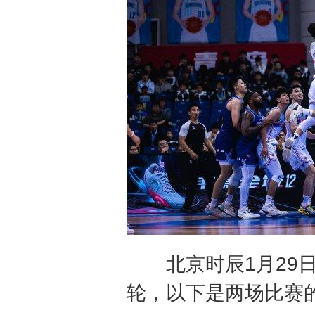
北京时辰1月29日2
轮，以下是两场比赛