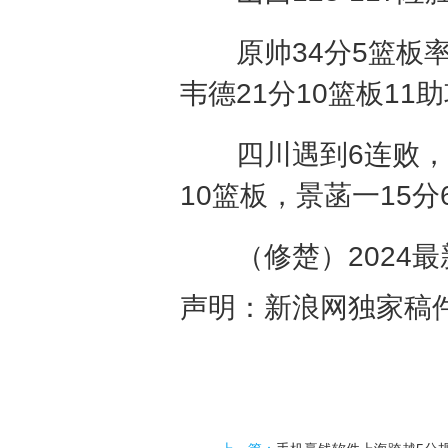
原帅34分5篮板率队
韦德21分10篮板11
四川遇到6连败，高登
10篮板，景菡一15分
（修楚）2024最
声明：新浪网独家稿