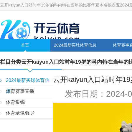
云开kaiyun入口站时年19岁的科内特在当年的比赛华夏本名挨次五202
首页
2024最新买球体育信息
体育赛事
栏目分类
云开kaiyun入口站时年19岁的科内特在当年
云开kaiyun入口站时年
2024最新买球体育信
你的位置：
押大小单双平台-压大小
息
体育赛事直播
发布日期：2024-0
买球体育信息
体育集锦
体育录像/图片