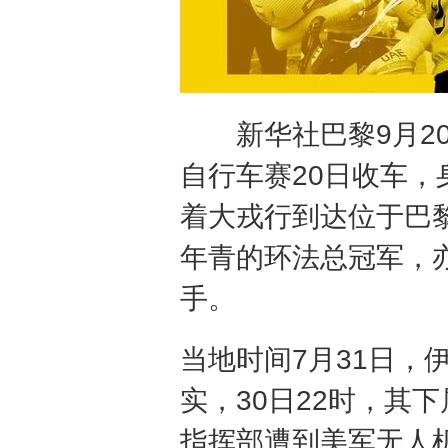
新华社巴黎9月20
自行车赛20日收车
着大戎行到达位于巴
年青的环法总冠军，
手。
当地时间7月31日，
实，30日22时，其
指挥部遭到美军无人